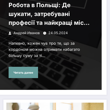
Робота в Польщі: Де
шукати, затребувані
професії та найкращі місця
для життя і роботи
Андрей Иванов
24.05.2024
Напевно, кожен чув про те, що за
кордоном можна отримати набагато
більшу суму за ті…
Читать далее