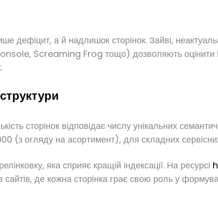
е дефіцит, а й надлишок сторінок. Зайві, неактуальн
Console, Screaming Frog тощо) дозволяють оцінити і
.
 структури
кість сторінок відповідає числу унікальних семантич
00 (з огляду на асортимент), для складних сервісних
лінковку, яка сприяє кращій індексації. На ресурсі
h
в сайтів, де кожна сторінка грає свою роль у формува