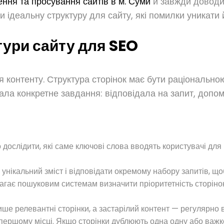
ення та просування сайтів в м. Суми
й завжди доводить
ити ідеальну структуру для сайту, які помилки уникати
ури сайту для SEO
 контенту. Структура сторінок має бути раціональною
вала конкретне завдання: відповідала на запит, допо
 дослідити, які саме ключові слова вводять користувачі для
унікальний зміст і відповідати окремому набору запитів, щоб
агає пошуковим системам визначити пріоритетність сторінок,
ише релевантні сторінки, а застарілий контент — регулярно
а першому місці. Якщо сторінки дублюють одна одну або важ