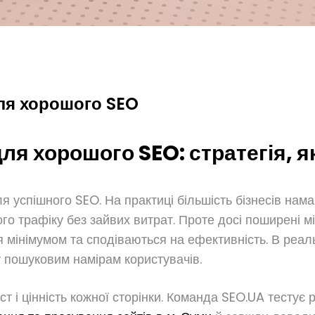
для хорошого SEO
для хорошого SEO: стратегія, 
 успішного SEO. На практиці більшість бізнесів намаг
го трафіку без зайвих витрат. Проте досі поширені мі
 мінімумом та сподіваються на ефективність. В реаль
у пошуковим намірам користувачів.
 і цінність кожної сторінки. Команда SEO.UA тестує рі