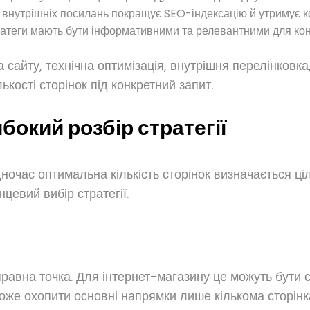
 внутрішніх посилань покращує SEO-індексацію й утримує к
етатеги мають бути інформативними та релевантними для конк
сайту, технічна оптимізація, внутрішня перелінковка,
ькості сторінок під конкретний запит.
ибокий розбір стратегії
дночас оптимальна кількість сторінок визначається ці
цевий вибір стратегії.
вна точка. Для інтернет-магазину це можуть бути сотн
може охопити основні напрямки лише кількома сторінк