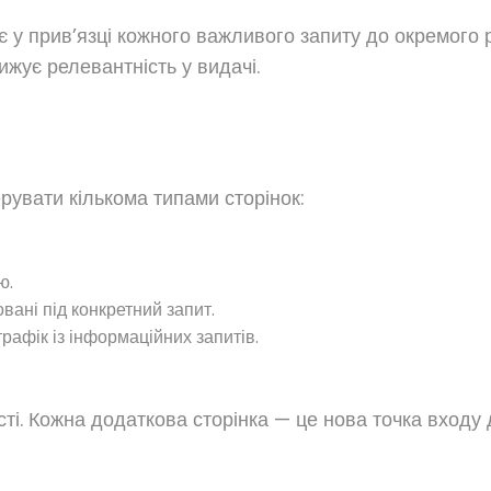
є у прив’язці кожного важливого запиту до окремого 
ижує релевантність у видачі.
увати кількома типами сторінок:
ю.
овані під конкретний запит.
рафік із інформаційних запитів.
. Кожна додаткова сторінка — це нова точка входу дл