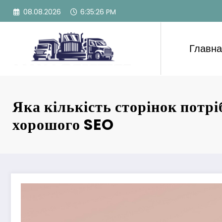
Перейти
08.08.2026
6:35:28 PM
к
содержимому
Главн
Яка кількість сторінок потрі
хорошого SEO