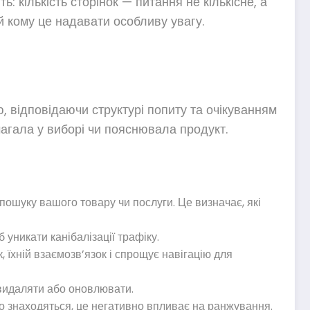
: кількість сторінок — питання не кількісне, а
 й кому це надавати особливу увагу.
, відповідаючи структурі попиту та очікуванням
магала у виборі чи пояснювала продукт.
 пошуку вашого товару чи послуги. Це визначає, які
 уникати канібалізації трафіку.
 їхній взаємозв’язок і спрощує навігацію для
 видаляти або оновлювати.
ко знаходяться, це негативно впливає на ранжування.