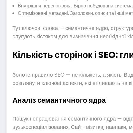
Внутрішня перелінковка. Вірно побудована система
Оптимізовані метадані. Заголовки, описи та інші м
Тут ключові слова — семантичне ядро, структура 
слугують кістяком для визначення необхідної кіл
Кількість сторінок і SEO: гл
Золоте правило SEO — не кількість, а якість. Во
розглянути ключові аспекти, які впливають на кін
Аналіз семантичного ядра
Пошук і опрацювання семантичного ядра — відпра
вузькоспеціалізованих. Сайт-візитка, навпаки, 