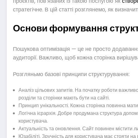
проєктів, пов’язаних із такою послугою як
створ
стратегічне. В цій статті розглянемо, як визнач
Основи формування структ
Пошукова оптимізація — це не просто додавання
аудиторії. Важливо, щоб кожна сторінка вирішу
Розгляньмо базові принципи структурування:
Аналіз цільових запитів. На початку роботи важливо
розділи та сторінки мають бути на сайті.
Принцип унікальності. Кожна сторінка повинна мати 
Логічна ієрархія. Добре продумана структура допом
користувача.
Актуальність та оновлення. Сайт повинен містити л
Юзабіліті. Зручність для користувача має стояти н