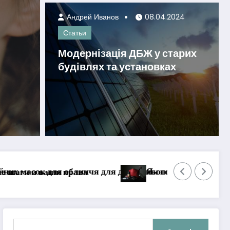
Андрей Иванов
08.04.2024
Статьи
Модернізація ДБЖ у старих
будівлях та установках
оєднувати автозасмагу та догляд за тілом для бездоган
 догляду
Олія дл
Search