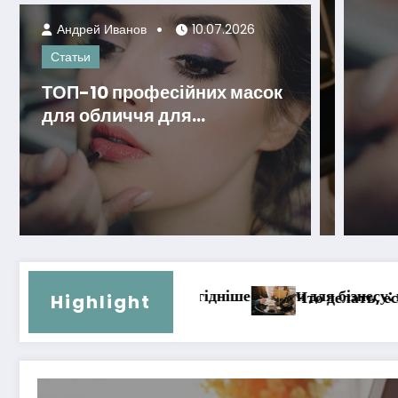
Андрей Иванов
10.07.2026
Статьи
ТОП-10 професійних масок
для обличчя для
домашнього догляду
и для бізнесу: порівняння рішень
Т
Что делать, если вас подозревают в совершении прес
Highlight
Робота в Польщі: Де шукати, затребувані професії та 