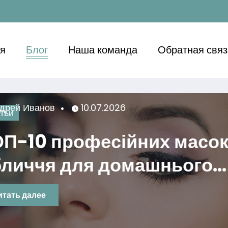
ая
Блог
Наша команда
Обратная связ
ванов
10.07.2026
0 професійних масок дл
ччя для домашнього
яду
алее