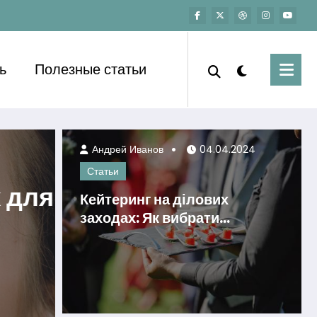
ь
Полезные статьи
Андрей Иванов
01.07.2026
Андрей Иванов
04.04.2024
Статьи
Статьи
я
Як поєднувати автоз
Кейтеринг на ділових
заходах: Як вибрати
догляд за тілом для
правильного постачальника
бездоганного вигляд
Читать далее