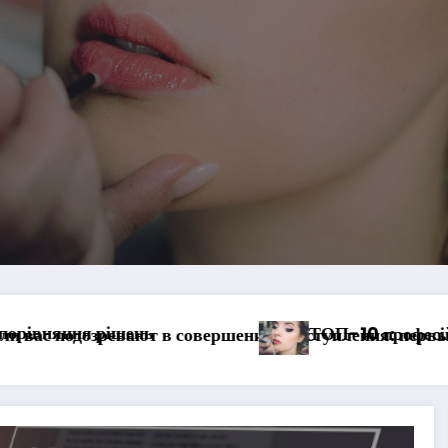
Як п
ОП-10 професійних масок для обличчя для домашнього
тупления: первые шаги и ваши права
найкращі місця для життя і роботи