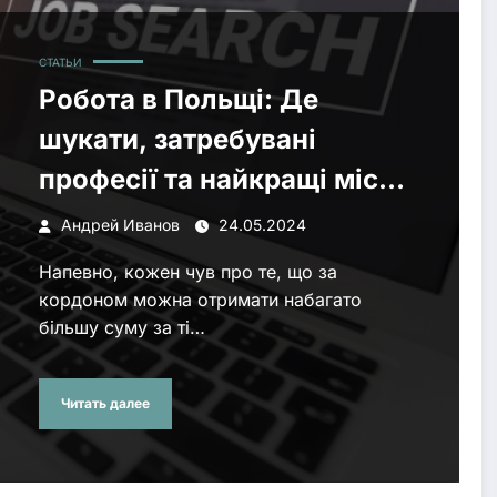
СТАТЬИ
Робота в Польщі: Де
шукати, затребувані
професії та найкращі місця
для життя і роботи
Андрей Иванов
24.05.2024
Напевно, кожен чув про те, що за
кордоном можна отримати набагато
більшу суму за ті…
Читать далее