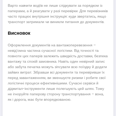
Варто навчити водіїв не лише слідкувати за порядком із
паперами, а й реагувати у разі перевірки. Для перевізників
часто працює внутрішня інструкція: куди звертатись, якщо
транспорт затримали чи виникли питання до документів.
Висновок
Оформлення документів на вантажоперевезення –
невід’ємна частина сучасної логістики. Від точності та
повноти цих паперів залежить швидкість доставки, безпека
вантажу та спокій замовника. Навіть один невірний запис
або забута печатка можуть зіпсувати всю поїздку й додати
зайвих витрат. Зібравши всі документи та перевіривши їх
перед завантаженням, ви зменшуєте ризики і робите свої
логістичні процеси ефективнішими. Сучасні сервіси й
діджитал-інструменти лише полегшують цей шлях. Тому
не ігноруйте паперову сторону транспортування – вона,
як і дорога, має бути впорядкованою.