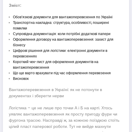
Зміст:
Обов’язкові документи для вантажоперевезення по Україні
Транспортна накладна: структура, особливості, поширені
помилки
Супровідна документація: коли потрібні додаткові папери
Оформлення договору на вантажоперевезення: захист для
бізнесу
Цифрові рішення для логістики: електронні документи в
перевезеннях
Короткий чек-лист для оформлення документів на
вантажоперевезення
Що ще варто врахувати під час оформлення перевезення
Висновок
Вантажоперевезення в Україні: як не потонути в
документах і зберегти нерви
Логістика – це не лише про точки А і Б на карті. Хтось
уявляє вантажоперевезення як просту пригоду фури чи
фургона трасою. Насправді ж, за кожною поїздкою стоїть
цілий пласт паперової роботи. Тут не вийде махнути