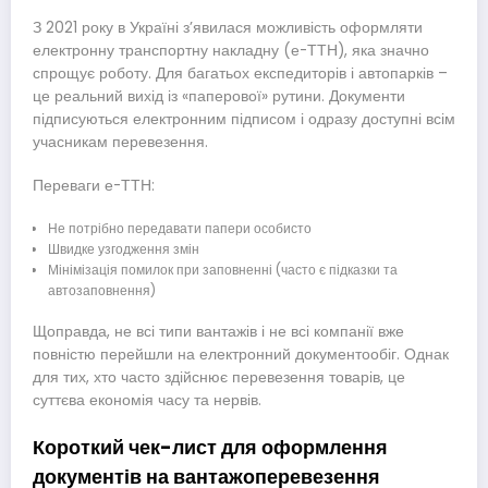
З 2021 року в Україні з’явилася можливість оформляти
електронну транспортну накладну (е-ТТН), яка значно
спрощує роботу. Для багатьох експедиторів і автопарків –
це реальний вихід із «паперової» рутини. Документи
підписуються електронним підписом і одразу доступні всім
учасникам перевезення.
Переваги е-ТТН:
Не потрібно передавати папери особисто
Швидке узгодження змін
Мінімізація помилок при заповненні (часто є підказки та
автозаповнення)
Щоправда, не всі типи вантажів і не всі компанії вже
повністю перейшли на електронний документообіг. Однак
для тих, хто часто здійснює перевезення товарів, це
суттєва економія часу та нервів.
Короткий чек-лист для оформлення
документів на вантажоперевезення