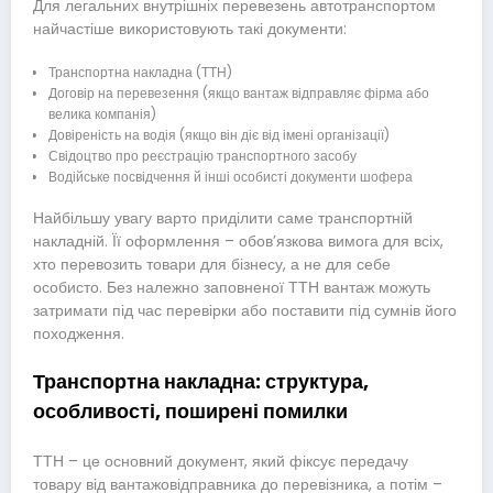
Для легальних внутрішніх перевезень автотранспортом
найчастіше використовують такі документи:
Транспортна накладна (ТТН)
Договір на перевезення (якщо вантаж відправляє фірма або
велика компанія)
Довіреність на водія (якщо він діє від імені організації)
Свідоцтво про реєстрацію транспортного засобу
Водійське посвідчення й інші особисті документи шофера
Найбільшу увагу варто приділити саме транспортній
накладній. Її оформлення – обов’язкова вимога для всіх,
хто перевозить товари для бізнесу, а не для себе
особисто. Без належно заповненої ТТН вантаж можуть
затримати під час перевірки або поставити під сумнів його
походження.
Транспортна накладна: структура,
особливості, поширені помилки
ТТН – це основний документ, який фіксує передачу
товару від вантажовідправника до перевізника, а потім –