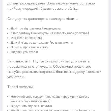
до вантажоотримувача. Вона також виконує роль акта
прийому-передачі і бухгалтерського обліку.
Стандартна транспортна накладна містить:
Дані про відправника й отримувача
Опис вантажу (найменування, кількість, маса, упаковка)
Реквізити перевізника
Дату й місце завантаження/розвантаження
Відмітки про стан вантажу
Підписи усіх сторін
Заповнюють ТТН у трьох примірниках: для клієнта,
перевізника та отримувача. Обов’язково правильно
вказуйте реквізити: податкові, банківські, адресу і контакти
усіх сторін.
Типові помилки:
Неточний опис товару (наприклад, «продукція» замість
конкретного найменування)
Відсутність підписів і печаток
Незбігання даних із супровідними документами (рахунком-