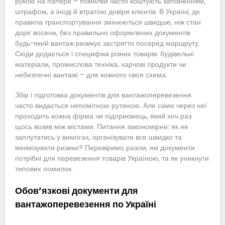
рукою на папери – помилки часто коштують запізненням,
штрафом, а іноді й втратою довіри клієнтів. В Україні, де
правила транспортування змінюються швидше, ніж стан
доріг восени, без правильно оформлених документів
будь-який вантаж ризикує застрягти посеред маршруту.
Сюди додається і специфіка різних товарів: будівельні
матеріали, промислова техніка, харчові продукти чи
небезпечні вантажі – для кожного своя схема.
Збір і підготовка документів для вантажоперевезення
часто видається непомітною рутиною. Але саме через неї
проходить кожна фірма чи підприємець, який хоч раз
щось возив між містами. Питання закономірне: як не
заплутатись у вимогах, організувати все швидко та
мінімізувати ризики? Перевіримо разом, які документи
потрібні для перевезення товарів Україною, та як уникнути
типових помилок.
Обов’язкові документи для
вантажоперевезення по Україні