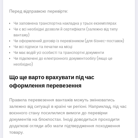
Перед відправкою перевірте:
Чи заповнена транспортна накладна у трьох екземплярах
Чи є всі необхідні дозволи й сертифікати (залежно від типу
вантажу)
Чи оформлений договір із перевізником (для бізнес-поставок)
Чи всі підписи та печатки на місці
Чи має водій усі особисті та транспортні документи
Чи підключені до електронного документообігу (якщо це
необхідно)
Що ще варто врахувати під час
оформлення перевезення
Правила перевезення вантажів можуть змінюватись
залежно від ситуації в країні чи регіоні. Наприклад, під час
воєнного стану посилилися вимоги до перевірки
документів на блокпостах. Іноді доводиться проходити
додаткові огляди або мати підтвердження походження
товару.