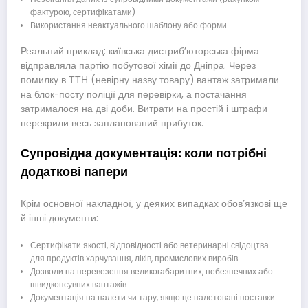
фактурою, сертифікатами)
Використання неактуального шаблону або форми
Реальний приклад: київська дистриб’юторська фірма
відправляла партію побутової хімії до Дніпра. Через
помилку в ТТН (невірну назву товару) вантаж затримали
на блок-посту поліції для перевірки, а постачання
затрималося на дві доби. Витрати на простій і штрафи
перекрили весь запланований прибуток.
Супровідна документація: коли потрібні
додаткові папери
Крім основної накладної, у деяких випадках обов’язкові ще
й інші документи:
Сертифікати якості, відповідності або ветеринарні свідоцтва –
для продуктів харчування, ліків, промислових виробів
Дозволи на перевезення великогабаритних, небезпечних або
швидкопсувних вантажів
Документація на палети чи тару, якщо це палетовані поставки