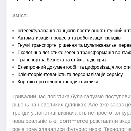
Зміст:
Інтелектуалізація ланцюгів постачання: штучний інте
Автоматизація процесів та роботизація складів
Гнучкі транспортні рішення та мультиканальні пере
Екологічна логістика: зелена трансформація ванта
Транспортна безпека та стійкість до криз
Електронний документообіг та цифровізація логісти
Клієнтоорієнтованість та персоналізація сервісу
Коротко про головні тренди і виклики
Тривалий час логістика була галуззю поступови
рішень на невеликих ділянках. Але вже зараз цей
тренди у логістиці визначають не просто конкуре
нова реальність e-commerce розставили акценти
років тому здавалися футуристикою. Технологічн