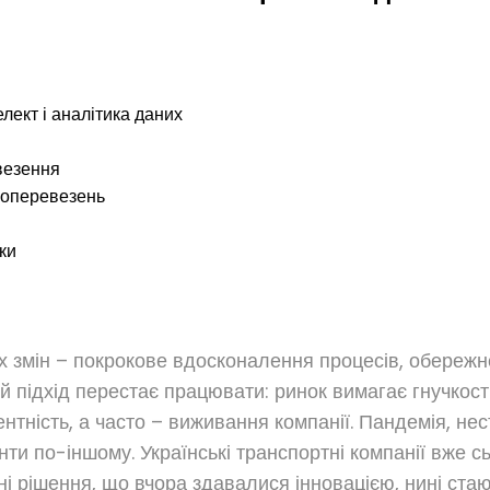
лект і аналітика даних
везення
жоперевезень
ки
х змін – покрокове вдосконалення процесів, обереж
 підхід перестає працювати: ринок вимагає гнучкості, 
нтність, а часто – виживання компанії. Пандемія, нес
 по-іншому. Українські транспортні компанії вже сьо
і рішення, що вчора здавалися інновацією, нині стают