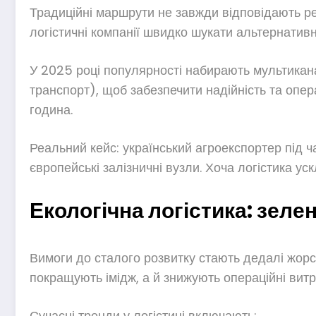
Традиційні маршрути не завжди відповідають реа
логістичні компанії швидко шукати альтернативн
У 2025 році популярності набирають мультиканал
транспорт), щоб забезпечити надійність та опе
година.
Реальний кейс: український агроекспортер під 
європейські залізничні вузли. Хоча логістика ус
Екологічна логістика: зел
Вимоги до сталого розвитку стають дедалі жорст
покращують імідж, а й знижують операційні витр
Сучасні тренди у логістиці включають: