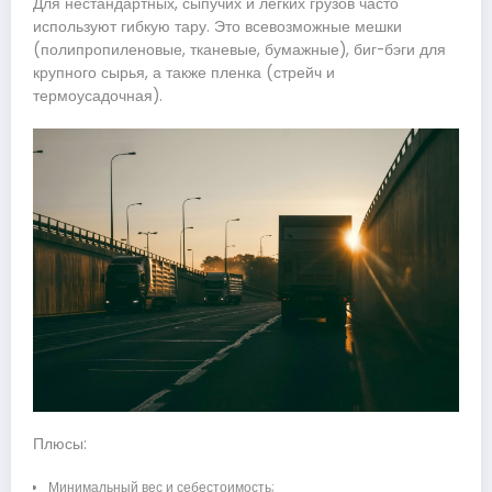
Для нестандартных, сыпучих и легких грузов часто
используют гибкую тару. Это всевозможные мешки
(полипропиленовые, тканевые, бумажные), биг-бэги для
крупного сырья, а также пленка (стрейч и
термоусадочная).
Плюсы:
Минимальный вес и себестоимость;