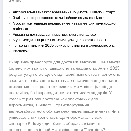
Зміст:
Автомобільні вантажоперевезення: гнучкість і швидкий старт
Залізничні перевезення: великі обсяги на далекі відстані
Морські контейнерні перевезення: незамінні для міжнародної
логістики
Авіаційна доставка вантажів: швидкість понад усе
Мультимодальні рішення: комбінуємо для ефективності
Тенденції і виклики 2025 року в логістиці вантажоперевезень
Висновок
Вибір виду транспорту для доставки вантажів – це завжди
баланс між вартістю, швидкістю та надійністю. Але у 2025
році ситуація стає ще складнішою: змінюються технології,
зростають очікування клієнтів, а логістичні ланцюги часто
стикаються зі справжніми викликами – від інфляції до
нестачі водіїв і впровадження «зелених» стандартів. У
когось термінова поставка комплектуючих для
виробництва, в іншого – транспортування
великогабаритного обладнання через півконтиненту. Чи є
універсальний транспорт, що «перемагає» у всіх
сценаріях? Чому один бізнес обирає залізничні
перевезення, а інший – авіацію, попри її вартість?