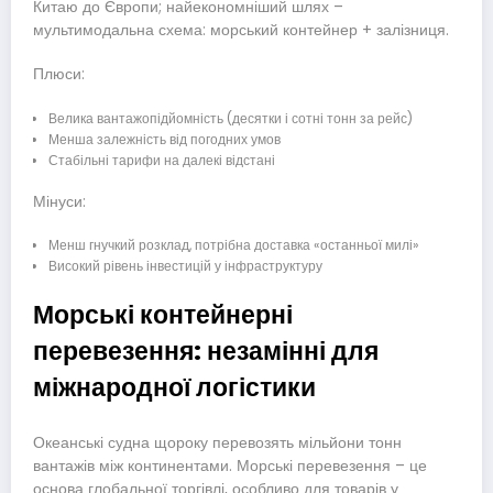
Китаю до Європи; найекономніший шлях –
мультимодальна схема: морський контейнер + залізниця.
Плюси:
Велика вантажопідйомність (десятки і сотні тонн за рейс)
Менша залежність від погодних умов
Стабільні тарифи на далекі відстані
Мінуси:
Менш гнучкий розклад, потрібна доставка «останньої милі»
Високий рівень інвестицій у інфраструктуру
Морські контейнерні
перевезення: незамінні для
міжнародної логістики
Океанські судна щороку перевозять мільйони тонн
вантажів між континентами. Морські перевезення – це
основа глобальної торгівлі, особливо для товарів у