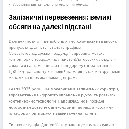
Зростання цін на пальне та екологічні обмеження
Залізничні перевезення: великі
обсяги на далекі відстані
Вантажні потяги – це вибір для тих, кому важлива висока
пропускна здатність і сталість графіків.
Сільськогосподарська продукція, сировина, метал,
контейнери з товарами для дистриб’юторських складів –
саме такі вантажі найчастіше подорожують залізницею.
Цей вид транспорту ключовий на маршрутах між крупними
містами та промисловими центрами.
Реалії 2025 року – це модернізація залізничних коридорів,
впровадження цифрового управління рухом та розвиток
контейнерних технологій. Наприклад, нові гібридні
локомотиви дозволяють економити паливо, а «розумні»
платформи оптимізують завантаження потягів.
Типова ситуація: Дистриб’ютор імпортує комплектуючі з