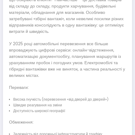
від складу до складу, продукти харчування, будівельні
матеріали, обладнання для магазинів. Особливо
затребувані «збірні вантажі», коли невеликі посилки різних
відправників консолідують в одну вантажівку: це оптимізує
витрати й швидкість.
У 2025 році автомобільні перевезення все більше
впроваджують цифрові сервіси: онлайн-відстеження,
автоматизацію документообігу, планування маршрутів із
урахуванням пробок і погодних умов. Електромобілі та
гібридні вантажівки вже не виняток, а частина реальності у
великих містах.
Переваги:
Висока гнучкість (перевезення «від дверей до дверей»)
Швидке реагування на зміни
Доступність широкої географії
Обмеження:
Залежність від дорожньої інфраструктури й трафіку