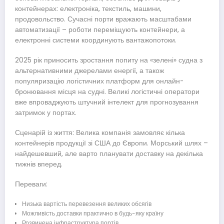
контейнерах: електроніка, текстиль, машини,
продовольство. Сучасні порти вражають масштабами
автоматизації – роботи переміщують контейнери, а
електронні системи координують вантажопотоки.
2025 рік приносить зростання попиту на «зелені» судна з
альтернативними джерелами енергії, а також
популяризацію логістичних платформ для онлайн-
бронювання місця на судні. Великі логістичні оператори
вже впроваджують штучний інтелект для прогнозування
затримок у портах.
Сценарій із життя: Велика компанія замовляє кілька
контейнерів продукції зі США до Європи. Морський шлях –
найдешевший, але варто планувати доставку на декілька
тижнів вперед.
Переваги:
Низька вартість перевезення великих обсягів
Можливість доставки практично в будь-яку країну
Розвинена інфраструктура портів