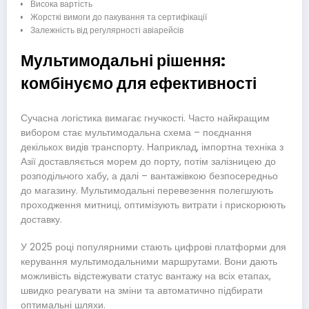
Висока вартість
Жорсткі вимоги до пакування та сертифікації
Залежність від регулярності авіарейсів
Мультимодальні рішення:
комбінуємо для ефективності
Сучасна логістика вимагає гнучкості. Часто найкращим
вибором стає мультимодальна схема – поєднання
декількох видів транспорту. Наприклад, імпортна техніка з
Азії доставляється морем до порту, потім залізницею до
розподільчого хабу, а далі – вантажівкою безпосередньо
до магазину. Мультимодальні перевезення полегшують
проходження митниці, оптимізують витрати і прискорюють
доставку.
У 2025 році популярними стають цифрові платформи для
керування мультимодальними маршрутами. Вони дають
можливість відстежувати статус вантажу на всіх етапах,
швидко реагувати на зміни та автоматично підбирати
оптимальні шляхи.