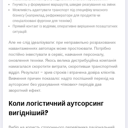
Гнучкість у формуванні маршрутів, швидке реагування на зміни.
Можливість адаптувати транспорт під специфіку власного
бізнесу (наприклад, рефрижератори для продуктів чи
спеціалізовані фургони для техніки).
Прямий контакт із водіями, оперативне вирішення позаштатних
ситуацій.
Але не слід ідеалізувати: при неправильно розрахованих
навантаженнях автопарк може простоювати. Потрібно
постійно інвестувати в сервіс, навчання персоналу,
оновлення техніки. Якось велика дистрибуційна компанія
намагалася скоротити витрати, скоротивши транспортний
відділ. Результат – зрив строків і втрачена довіра клієнтів.
Вивчення причин показало: надто поспішний перехід на
аутсорсинг без урахування «пікових» періодів дав
зворотний ефект.
Коли логістичний аутсорсинг
вигідніший?
Вибір на користь стороннього перевізника раціональний