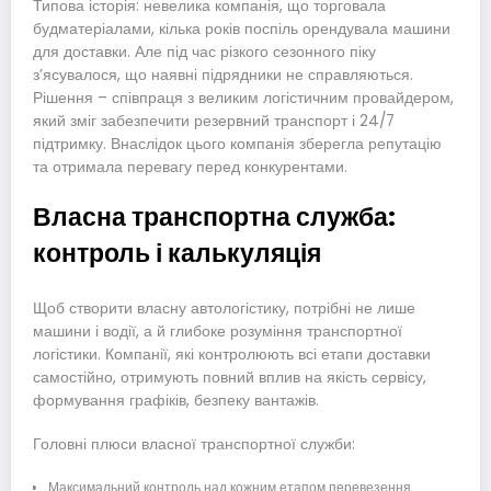
Типова історія: невелика компанія, що торговала
будматеріалами, кілька років поспіль орендувала машини
для доставки. Але під час різкого сезонного піку
з’ясувалося, що наявні підрядники не справляються.
Рішення – співпраця з великим логістичним провайдером,
який зміг забезпечити резервний транспорт і 24/7
підтримку. Внаслідок цього компанія зберегла репутацію
та отримала перевагу перед конкурентами.
Власна транспортна служба:
контроль і калькуляція
Щоб створити власну автологістику, потрібні не лише
машини і водії, а й глибоке розуміння транспортної
логістики. Компанії, які контролюють всі етапи доставки
самостійно, отримують повний вплив на якість сервісу,
формування графіків, безпеку вантажів.
Головні плюси власної транспортної служби:
Максимальний контроль над кожним етапом перевезення.