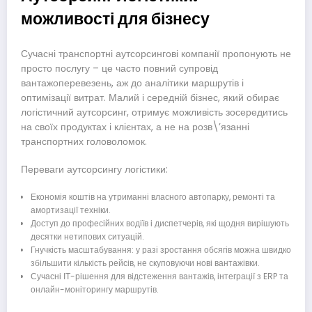
можливості для бізнесу
Сучасні транспортні аутсорсингові компанії пропонують не
просто послугу – це часто повний супровід
вантажоперевезень, аж до аналітики маршрутів і
оптимізації витрат. Малий і середній бізнес, який обирає
логістичний аутсорсинг, отримує можливість зосередитись
на своїх продуктах і клієнтах, а не на розв\’язанні
транспортних головоломок.
Переваги аутсорсингу логістики:
Економія коштів на утриманні власного автопарку, ремонті та
амортизації техніки.
Доступ до професійних водіїв і диспетчерів, які щодня вирішують
десятки нетипових ситуацій.
Гнучкість масштабування: у разі зростання обсягів можна швидко
збільшити кількість рейсів, не скуповуючи нові вантажівки.
Сучасні ІТ-рішення для відстеження вантажів, інтеграції з ERP та
онлайн-моніторингу маршрутів.