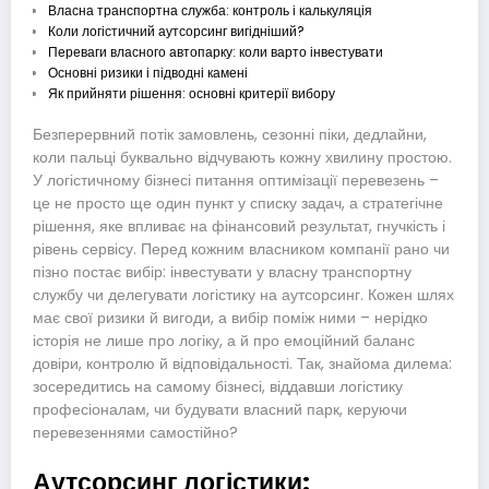
Власна транспортна служба: контроль і калькуляція
Коли логістичний аутсорсинг вигідніший?
Переваги власного автопарку: коли варто інвестувати
Основні ризики і підводні камені
Як прийняти рішення: основні критерії вибору
Безперервний потік замовлень, сезонні піки, дедлайни,
коли пальці буквально відчувають кожну хвилину простою.
У логістичному бізнесі питання оптимізації перевезень –
це не просто ще один пункт у списку задач, а стратегічне
рішення, яке впливає на фінансовий результат, гнучкість і
рівень сервісу. Перед кожним власником компанії рано чи
пізно постає вибір: інвестувати у власну транспортну
службу чи делегувати логістику на аутсорсинг. Кожен шлях
має свої ризики й вигоди, а вибір поміж ними – нерідко
історія не лише про логіку, а й про емоційний баланс
довіри, контролю й відповідальності. Так, знайома дилема:
зосередитись на самому бізнесі, віддавши логістику
професіоналам, чи будувати власний парк, керуючи
перевезеннями самостійно?
Аутсорсинг логістики: