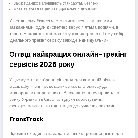
Захист даних: відповідність стандартам безпеки.
Мова та локалізація: чи є українська підтримка?
У реальному бізнесі часто стикаєшся зі змішаними
завданнями: один диспетчер керує п’ятьма водіями, в
іншого – парк із сотні машин у різних країнах. Тому вибір
ідеального трекінг сервісу завжди індивідуальний.
Огляд найкращих онлайн-трекінг
сервісів 2025 року
У цьому огляді зібрано рішення для компаній різного
масштабу – від представників малого бізнесу до
міжнародних перевізників. Враховано популярність на
ринку України та Європи, відгуки користувачів,
функціональність та адаптацію до сучасних викликів.
TransTrack
Відомий як один із найадаптивніших трекінг сервісів для