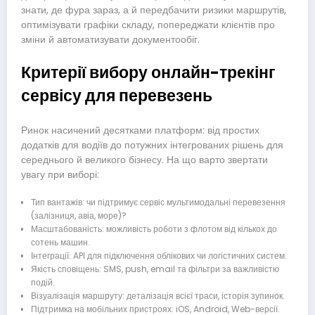
знати, де фура зараз, а й передбачити ризики маршрутів,
оптимізувати графіки складу, попереджати клієнтів про
зміни й автоматизувати документообіг.
Критерії вибору онлайн-трекінг
сервісу для перевезень
Ринок насичений десятками платформ: від простих
додатків для водіїв до потужних інтегрованих рішень для
середнього й великого бізнесу. На що варто звертати
увагу при виборі:
Тип вантажів: чи підтримує сервіс мультимодальні перевезення
(залізниця, авіа, море)?
Масштабованість: можливість роботи з флотом від кількох до
сотень машин.
Інтеграції: API для підключення облікових чи логістичних систем.
Якість сповіщень: SMS, push, email та фільтри за важливістю
подій.
Візуалізація маршруту: деталізація всієї траси, історія зупинок.
Підтримка на мобільних пристроях: iOS, Android, Web-версії.