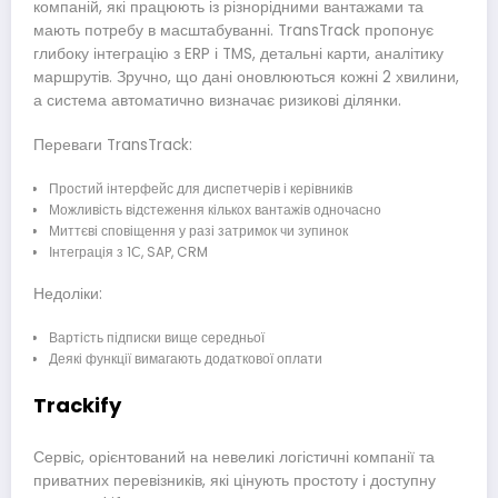
компаній, які працюють із різнорідними вантажами та
мають потребу в масштабуванні. TransTrack пропонує
глибоку інтеграцію з ERP і TMS, детальні карти, аналітику
маршрутів. Зручно, що дані оновлюються кожні 2 хвилини,
а система автоматично визначає ризикові ділянки.
Переваги TransTrack:
Простий інтерфейс для диспетчерів і керівників
Можливість відстеження кількох вантажів одночасно
Миттєві сповіщення у разі затримок чи зупинок
Інтеграція з 1С, SAP, CRM
Недоліки:
Вартість підписки вище середньої
Деякі функції вимагають додаткової оплати
Trackify
Сервіс, орієнтований на невеликі логістичні компанії та
приватних перевізників, які цінують простоту і доступну