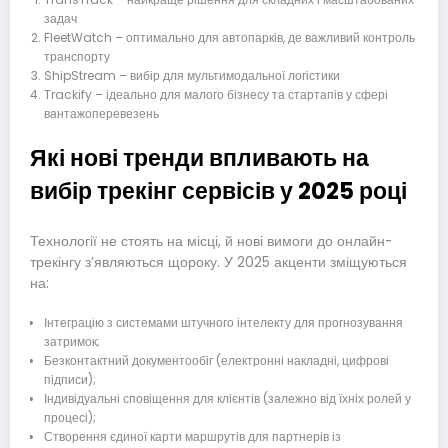
задач
FleetWatch – оптимально для автопарків, де важливий контроль
транспорту
ShipStream – вибір для мультимодальної логістики
Trackify – ідеально для малого бізнесу та стартапів у сфері
вантажоперевезень
Які нові тренди впливають на
вибір трекінг сервісів у 2025 році
Технології не стоять на місці, й нові вимоги до онлайн-
трекінгу з’являються щороку. У 2025 акценти зміщуються
на:
Інтеграцію з системами штучного інтелекту для прогнозування
затримок;
Безконтактний документообіг (електронні накладні, цифрові
підписи);
Індивідуальні сповіщення для клієнтів (залежно від їхніх ролей у
процесі);
Створення єдиної карти маршрутів для партнерів із