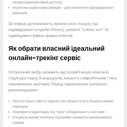
налаштуванням рівнів доступу;
Аналітику карбонових викидів – для екологічно відповідальних
компаній.
Ці новації допомагають звузити коло пошуку під
індивідуальні потреби бізнесу, уникати “сліпих зон” та
підвищувати рівень довіри клієнтів.
Як обрати власний ідеальний
онлайн-трекінг сервіс
Остаточний вибір залежить від потреб вашої компанії,
структури парку й маршрутів, кількості співробітників і типу
перевезених вантажів. Перед підписанням контракту
рекомендовано:
Протестувати demo-версію або скористатися безкоштовним
періодом
Перевірити адаптацію під “своє” обладнання та системи
З’ясувати умови технічної підтримки, наявність україномовної
служби