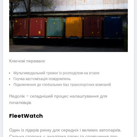
Ключові переваги:
Мультимодальний трекінг із розподілом на етапи
Гнучка кастомізація повідомлень
Підключення до глобальних баз транспортних компаній
Недолік – складніший процес налаштування для
початківців.
FleetWatch
Один із лідерів ринку для середніх і великих автопарків.
Сильна сторона – аналітика парку та сповіщення про