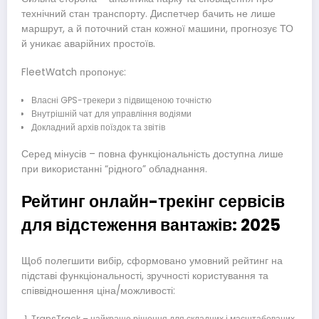
технічний стан транспорту. Диспетчер бачить не лише
маршрут, а й поточний стан кожної машини, прогнозує ТО
й уникає аварійних простоїв.
FleetWatch пропонує:
Власні GPS-трекери з підвищеною точністю
Внутрішній чат для управління водіями
Докладний архів поїздок та звітів
Серед мінусів – повна функціональність доступна лише
при використанні “рідного” обладнання.
Рейтинг онлайн-трекінг сервісів
для відстеження вантажів: 2025
Щоб полегшити вибір, сформовано умовний рейтинг на
підставі функціональності, зручності користування та
співвідношення ціна/можливості:
TransTrack – найкраще рішення для складних і масштабованих