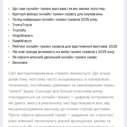
Що таке онлайн-трекінг вантажів і як він змінює логістику
Критерії вибору онлайн-трекінг сервісу для перевезень
Огляд найкращих онлайн-трекінг сервісів 2025 року
TransTrack
Trackify
ShipStream
FleetWatch
Рейтинг онлайн-трекінг сервісів для відстеження вантажів: 2025
Які нові тренди впливають на вибір трекінг сервісів у 2025 році
Як обрати власний ідеальний онлайн-трекінг сервіс
Висновок
Світ вантажоперевезень стрімко змінюється. Ще кілька
років тому логістика часто асоціювалась із паперовою
тяганиною, постійними дзвінками та хвилюванням через
“зниклі” фури. Сьогодні все більше учасників ринку
покладаються на онлайн-трекінг – цифрові інструменти,
які дають змогу в реальному часі відстежувати все: від
місцезнаходження вантажу до точних строків доставки.
Проте обрати ідеальний сервіс – завдання не з простих:
різні компанії пропонують різний функціонал, умови та
інтеграції. Як не розгубитися в різноманітті платформ, не