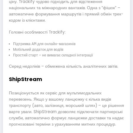
ціну. Trackify чудово підходить для відстеження
національних та міжнародних вантажів. Одна з “фішок” –
автоматичне формування маршрутів і прямий обмін трек-
кодом із клієнтами.
Головні особливості Trackify:
Підтримка API для онлайн-магазинів
Мобільний додаток для водіїв
Простий старт – не вимагає складної інтеграції
Серед недоліків – обмежена кількість аналітичних звітів.
ShipStream
Позиціонується як сервіс для мультимодальних
перевезень. Якщо у вашому ланцюжку є кілька видів
транспорту (авто, залізниця, морський шлях) – це рішення
варте уваги. ShipStream дозволяє підключати партнерські
служби, автоматично формує ланцюжки доставки та надає
прогнозовані терміни з урахуванням митних процедур.