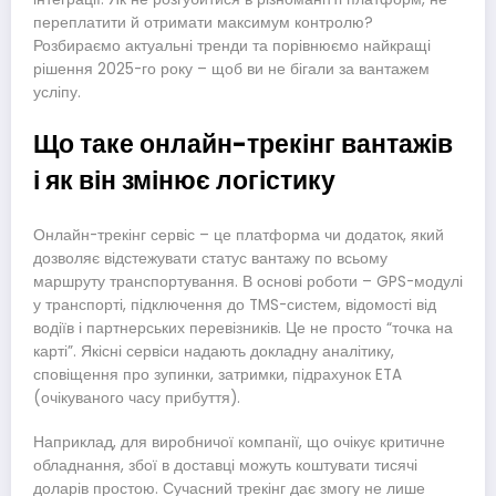
переплатити й отримати максимум контролю?
Розбираємо актуальні тренди та порівнюємо найкращі
рішення 2025-го року – щоб ви не бігали за вантажем
усліпу.
Що таке онлайн-трекінг вантажів
і як він змінює логістику
Онлайн-трекінг сервіс – це платформа чи додаток, який
дозволяє відстежувати статус вантажу по всьому
маршруту транспортування. В основі роботи – GPS-модулі
у транспорті, підключення до TMS-систем, відомості від
водіїв і партнерських перевізників. Це не просто “точка на
карті”. Якісні сервіси надають докладну аналітику,
сповіщення про зупинки, затримки, підрахунок ETA
(очікуваного часу прибуття).
Наприклад, для виробничої компанії, що очікує критичне
обладнання, збої в доставці можуть коштувати тисячі
доларів простою. Сучасний трекінг дає змогу не лише