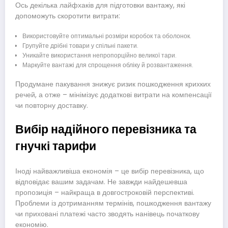
Ось декілька лайфхаків для підготовки вантажу, які
допоможуть скоротити витрати:
Використовуйте оптимальні розміри коробок та оболонок.
Групуйте дрібні товари у спільні пакети.
Уникайте використання непропорційно великої тари.
Маркуйте вантажі для спрощення обліку й розвантаження.
Продумане пакування знижує ризик пошкодження крихких
речей, а отже – мінімізує додаткові витрати на компенсації
чи повторну доставку.
Вибір надійного перевізника та
гнучкі тарифи
Іноді найважливіша економія – це вибір перевізника, що
відповідає вашим задачам. Не завжди найдешевша
пропозиція – найкраща в довгостроковій перспективі.
Проблеми із дотриманням термінів, пошкодження вантажу
чи приховані платежі часто зводять нанівець початкову
економію.