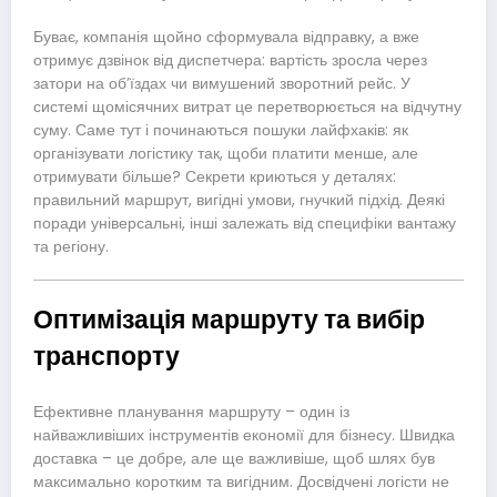
Буває, компанія щойно сформувала відправку, а вже
отримує дзвінок від диспетчера: вартість зросла через
затори на об’їздах чи вимушений зворотний рейс. У
системі щомісячних витрат це перетворюється на відчутну
суму. Саме тут і починаються пошуки лайфхаків: як
організувати логістику так, щоби платити менше, але
отримувати більше? Секрети криються у деталях:
правильний маршрут, вигідні умови, гнучкий підхід. Деякі
поради універсальні, інші залежать від специфіки вантажу
та регіону.
Оптимізація маршруту та вибір
транспорту
Ефективне планування маршруту – один із
найважливіших інструментів економії для бізнесу. Швидка
доставка – це добре, але ще важливіше, щоб шлях був
максимально коротким та вигідним. Досвідчені логісти не