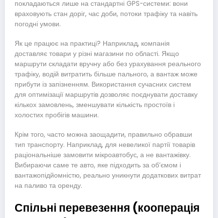
покладаються лише на стандартні GPS-системи: вони
враховують стан доріг, час доби, потоки трафіку та навіть
погодні умови.
Як це працює на практиці? Наприклад, компанія
доставляє товари у різні магазини по області. Якщо
маршрути складати вручну або без урахування реального
трафіку, водій витратить більше пального, а вантаж може
прибути із запізненням. Використання сучасних систем
для оптимізації маршрутів дозволяє поєднувати доставку
кількох замовлень, зменшувати кількість простоїв і
холостих пробігів машини.
Крім того, часто можна заощадити, правильно обравши
тип транспорту. Наприклад, для невеликої партії товарів
раціональніше замовити мікроавтобус, а не вантажівку.
Вибираючи саме те авто, яке підходить за об’ємом і
вантажопідйомністю, реально уникнути додаткових витрат
на паливо та оренду.
Спільні перевезення (кооперація