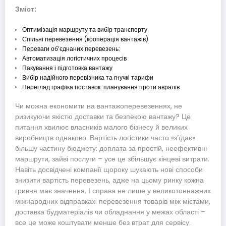
Зміст:
Оптимізація маршруту та вибір транспорту
Спільні перевезення (кооперація вантажів)
Переваги об’єднаних перевезень:
Автоматизація логістичних процесів
Пакування і підготовка вантажу
Вибір надійного перевізника та гнучкі тарифи
Перегляд графіка поставок: планування проти авралів
Чи можна економити на вантажоперевезеннях, не
ризикуючи якістю доставки та безпекою вантажу? Це
питання хвилює власників малого бізнесу й великих
виробництв однаково. Вартість логістики часто «з’їдає»
більшу частину бюджету: доплата за простій, неефективні
маршрути, зайві послуги – усе це збільшує кінцеві витрати.
Навіть досвідчені компанії щороку шукають нові способи
знизити вартість перевезень, адже на цьому ринку кожна
гривня має значення. І справа не лише у великотоннажних
міжнародних відправках: перевезення товарів між містами,
доставка будматеріалів чи обладнання у межах області –
все це може коштувати менше без втрат для сервісу.