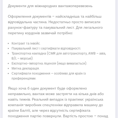
Документи для міжнародних вантажоперевезень
Оформлення документів – найскладніша та найбільш
відповідальна частина. Недостатньо просто виписати
рахунок-фактуру та пакувальний лист. Для легального
перетину кордонів зазвичай потрібно:
Контракт та інвойс.
Пакувальний лист і сертифікати відповідності.
Транспортна накладна (CMR для автотранспорту, AWB – авіа,
B/L – морські).
Експортно-імпортна ліцензія (якщо вимагається).
Митна декларація.
Сертифікати походження – особливо для країн із
преференціями.
Якщо хоча б один документ буде оформлено
неправильно, вантаж може застрягти на кілька днів або
навіть тижнів. Реальний випадок із практики: українська
компанія-виробник спецтехніки відправила машину до
країни Балтії, але через відсутність сертифіката
походження партію повернули. Вартість простою – понад