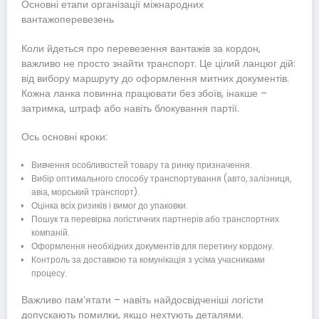
Основні етапи організації міжнародних
вантажоперевезень
Коли йдеться про перевезення вантажів за кордон,
важливо не просто знайти транспорт. Це цілий ланцюг дій:
від вибору маршруту до оформлення митних документів.
Кожна ланка повинна працювати без збоїв, інакше –
затримка, штраф або навіть блокування партії.
Ось основні кроки:
Вивчення особливостей товару та ринку призначення.
Вибір оптимального способу транспортування (авто, залізниця,
авіа, морський транспорт).
Оцінка всіх ризиків і вимог до упаковки.
Пошук та перевірка логістичних партнерів або транспортних
компаній.
Оформлення необхідних документів для перетину кордону.
Контроль за доставкою та комунікація з усіма учасниками
процесу.
Важливо пам’ятати – навіть найдосвідченіші логісти
допускають помилки, якщо нехтують деталями.