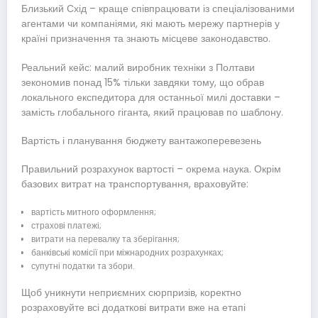
Близький Схід – краще співпрацювати із спеціалізованими
агентами чи компаніями, які мають мережу партнерів у
країні призначення та знають місцеве законодавство.
Реальний кейс: малий виробник техніки з Полтави
зекономив понад 15% тільки завдяки тому, що обрав
локального експедитора для останньої милі доставки –
замість глобального гіганта, який працював по шаблону.
Вартість і планування бюджету вантажоперевезень
Правильний розрахунок вартості – окрема наука. Окрім
базових витрат на транспортування, враховуйте:
вартість митного оформлення;
страхові платежі;
витрати на перевалку та зберігання;
банківські комісії при міжнародних розрахунках;
супутні податки та збори.
Щоб уникнути неприємних сюрпризів, коректно
розраховуйте всі додаткові витрати вже на етапі