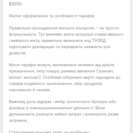
$3000.
Митне оформлення та особливості тарифів
Правильне проходження митного контролю – не просто
формальність. Тут важливо знати актуальні ставки ввізного
і вивізного мита, правильно визначити код ТНЗЕД,
підготувати декларацію та перевірити наявність усіх
дозволів.
Митні тарифи можуть змінюватися залежно від країни
призначення, типу товару, режиму ввезення (транзит,
імпорт, експорт). Особливо обережно варто підходити до
товарів подвійного призначення, ліків, продуктів
харчування й техніки.
Важливу роль відіграє і вибір логістичного брокера або
фахівця із зовнішньоекономічної діяльності. Вони
допомагають уникнути зайвих витрат і мінімізують ризик
затримок.
Страхування вантажу: чому це необхідно