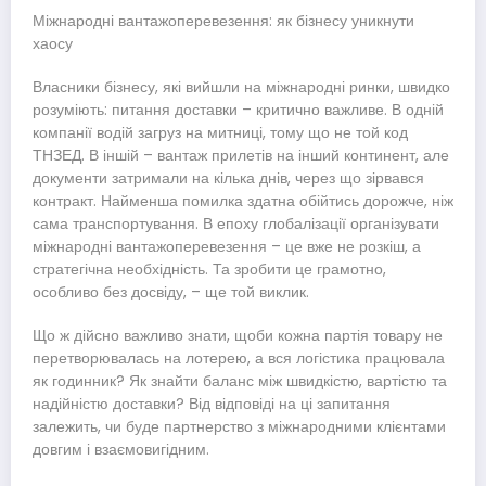
Міжнародні вантажоперевезення: як бізнесу уникнути
хаосу
Власники бізнесу, які вийшли на міжнародні ринки, швидко
розуміють: питання доставки – критично важливе. В одній
компанії водій загруз на митниці, тому що не той код
ТНЗЕД. В іншій – вантаж прилетів на інший континент, але
документи затримали на кілька днів, через що зірвався
контракт. Найменша помилка здатна обійтись дорожче, ніж
сама транспортування. В епоху глобалізації організувати
міжнародні вантажоперевезення – це вже не розкіш, а
стратегічна необхідність. Та зробити це грамотно,
особливо без досвіду, – ще той виклик.
Що ж дійсно важливо знати, щоби кожна партія товару не
перетворювалась на лотерею, а вся логістика працювала
як годинник? Як знайти баланс між швидкістю, вартістю та
надійністю доставки? Від відповіді на ці запитання
залежить, чи буде партнерство з міжнародними клієнтами
довгим і взаємовигідним.