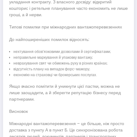
укладання контракту. З власного досвіду: відкритий
кошторис і ретельне планування часто економить не лише
гроші, а й нерви.
Типові помилки при міжнародних вантажоперевезеннях
До найпоширеніших помилок відносять:
нехтування обов’язковими дозволами й сертифікатами;
неправильне маркування й упаковку вантажу;
неврахування свят чи обмежень руху в різних країнах;
відсутність плану на випадок форс-мажору;
економію на страховці чи брокерських послугах.
Якщо вчасно помітити й уникнути цієї пастки, можна не
лише заощадити, а й зберегти репутацію бізнесу перед
партнерами.
Висновок
Міжнародні вантажоперевезення – це більше, ніж просто
доставка з пункту А в пункт Б. Це синхронізована робота
десятків людей, документів, партнерів і транспортних