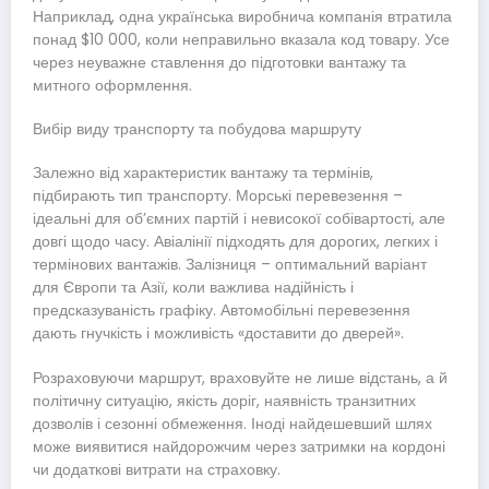
Наприклад, одна українська виробнича компанія втратила
понад $10 000, коли неправильно вказала код товару. Усе
через неуважне ставлення до підготовки вантажу та
митного оформлення.
Вибір виду транспорту та побудова маршруту
Залежно від характеристик вантажу та термінів,
підбирають тип транспорту. Морські перевезення –
ідеальні для об’ємних партій і невисокої собівартості, але
довгі щодо часу. Авіалінії підходять для дорогих, легких і
термінових вантажів. Залізниця – оптимальний варіант
для Європи та Азії, коли важлива надійність і
предсказуваність графіку. Автомобільні перевезення
дають гнучкість і можливість «доставити до дверей».
Розраховуючи маршрут, враховуйте не лише відстань, а й
політичну ситуацію, якість доріг, наявність транзитних
дозволів і сезонні обмеження. Іноді найдешевший шлях
може виявитися найдорожчим через затримки на кордоні
чи додаткові витрати на страховку.