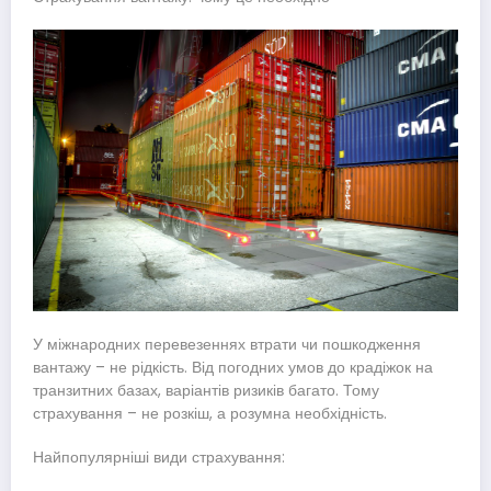
У міжнародних перевезеннях втрати чи пошкодження
вантажу – не рідкість. Від погодних умов до крадіжок на
транзитних базах, варіантів ризиків багато. Тому
страхування – не розкіш, а розумна необхідність.
Найпопулярніші види страхування: