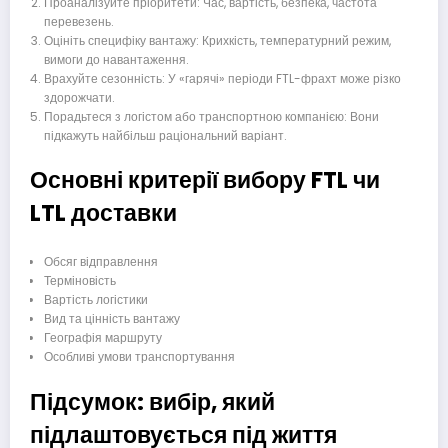
Проаналізуйте пріоритети: Час, вартість, безпека, частота
перевезень.
Оцініть специфіку вантажу: Крихкість, температурний режим,
вимоги до навантаження.
Врахуйте сезонність: У «гарячі» періоди FTL-фрахт може різко
здорожчати.
Порадьтеся з логістом або транспортною компанією: Вони
підкажуть найбільш раціональний варіант.
Основні критерії вибору FTL чи
LTL доставки
Обсяг відправлення
Терміновість
Вартість логістики
Вид та цінність вантажу
Географія маршруту
Особливі умови транспортування
Підсумок: вибір, який
підлаштовується під життя