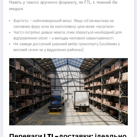
Навіть у такого зручного формату, як FTL, є темний бік
медалі.
Вартість – найочевидніший мінус. Якщо об’єм вантажу не
заповнює фуру хоча би наполовину, ціна може «кусатися».
Часто потрібно довше чекати, поки збереться необхідний для
відправлення обсяг – у випадку неповної завантаженості.
Не завжди доступний широкий вибір транспорту (особливо у
високий сезон чи у віддалених районах).
Переваги LTL-доставки: ідеально