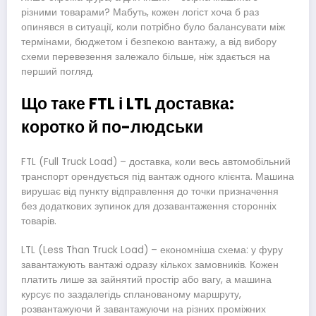
різними товарами? Мабуть, кожен логіст хоча б раз
опинявся в ситуації, коли потрібно було балансувати між
термінами, бюджетом і безпекою вантажу, а від вибору
схеми перевезення залежало більше, ніж здається на
перший погляд.
Що таке FTL і LTL доставка:
коротко й по-людськи
FTL (Full Truck Load) – доставка, коли весь автомобільний
транспорт орендується під вантаж одного клієнта. Машина
вирушає від пункту відправлення до точки призначення
без додаткових зупинок для дозавантаження сторонніх
товарів.
LTL (Less Than Truck Load) – економніша схема: у фуру
завантажують вантажі одразу кількох замовників. Кожен
платить лише за зайнятий простір або вагу, а машина
курсує по заздалегідь спланованому маршруту,
розвантажуючи й завантажуючи на різних проміжних