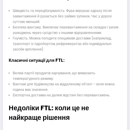
Швидкість та передбачуваність: Фура вирушає одразу після
завантаження й рухається без зайвих зупинок. Час у дорозі
суттєво менший.
Безпека вантажу: Виключає перевантаження на складах і ризик
ушкоджень через сусідство з іншими відправленнями.
Гнучкість: Можна погодити спецумови доставки (наприклад,
транспорт із гідробортом, рефрижератор або індивідуальні
засоби кріплення).
Класичні ситуації для FTL:
Великі партії продуктів харчування, що вимагають
температурного режиму.
Вантажі для будівництва на віддаленому об’єкті – коли кожна
година має значення.
Експортна доставка на далекі відстані без перевантажень.
Недоліки FTL: коли це не
найкраще рішення