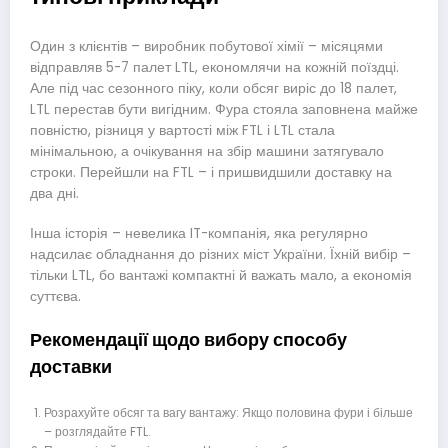
Один з клієнтів – виробник побутової хімії – місяцями
відправляв 5-7 палет LTL, економлячи на кожній поїздці.
Але під час сезонного піку, коли обсяг виріс до 18 палет,
LTL перестав бути вигідним. Фура стояла заповнена майже
повністю, різниця у вартості між FTL і LTL стала
мінімальною, а очікування на збір машини затягувало
строки. Перейшли на FTL – і пришвидшили доставку на
два дні.
Інша історія – невелика IT-компанія, яка регулярно
надсилає обладнання до різних міст України. Їхній вибір –
тільки LTL, бо вантажі компактні й важать мало, а економія
суттєва.
Рекомендації щодо вибору способу
доставки
Розрахуйте обсяг та вагу вантажу: Якщо половина фури і більше
– розглядайте FTL.