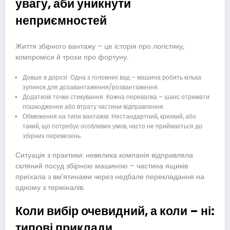
увагу, аби уникнути
неприємностей
Життя збірного вантажу – це історія про логістику,
компроміси й трохи про фортуну.
Довше в дорозі: Одна з головних вад – машина робить кілька
зупинок для дозавантаження/розвантаження.
Додаткові точки стикування: Кожна перевалка – шанс отримати
пошкодження або втрату частини відправлення.
Обмеження на типи вантажів: Нестандартний, крихкий, або
такий, що потребує особливих умов, часто не приймається до
збірних перевезень.
Ситуація з практики: невелика компанія відправляла
скляний посуд збірною машиною – частина ящиків
приїхала з вм’ятинами через недбале перекладання на
одному з терміналів.
Коли вибір очевидний, а коли – ні:
типові приклади