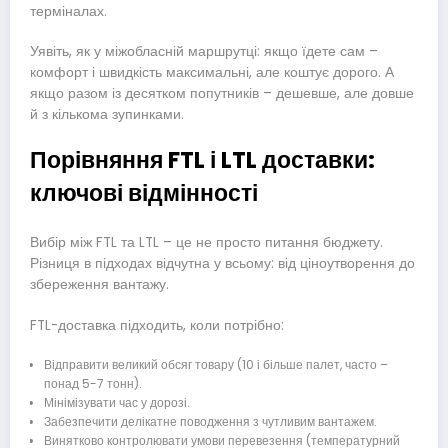
терміналах.
Уявіть, як у міжобласній маршрутці: якщо їдете сам –
комфорт і швидкість максимальні, але коштує дорого. А
якщо разом із десятком попутників – дешевше, але довше
й з кількома зупинками.
Порівняння FTL і LTL доставки:
ключові відмінності
Вибір між FTL та LTL – це не просто питання бюджету.
Різниця в підходах відчутна у всьому: від ціноутворення до
збереження вантажу.
FTL-доставка підходить, коли потрібно:
Відправити великий обсяг товару (10 і більше палет, часто –
понад 5-7 тонн).
Мінімізувати час у дорозі.
Забезпечити делікатне поводження з чутливим вантажем.
Винятково контролювати умови перевезення (температурний