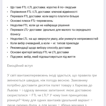
Що таке FTL і LTL доставка: коротко й по-людськи
Порівняння FTL і LTL доставки: ключові відмінності
Переваги FTL доставки: коли варто платити більше
Основні плюси FTL-перевезень:
Недоліки FTL: коли це не найкраще рішення
Переваги LTL-доставки: ідеально для малого та середнього
бізнесу
Недоліки LTL: на що звернути увагу, аби уникнути неприємностей
Коли вибір очевидний, а коли – ні: типові приклади
Рекомендації щодо вибору способу доставки
Основні критерії вибору FTL чи LTL доставки
Підсумок: вибір, який підлаштовується під життя
Емоційний вступ
У світі вантажоперевезень іноді здається, що правила гри
змінюються швидше, ніж погода весною. Замовнику
потрібно доставити десяток палет товару з Харкова до
Львова – і одразу виникає запитання: якою доставкою
скористатися – FTL чи LTL? У чому їхня принципова
різниця? Чому для одних вантажів ідеальний варіант –
лише окрема фура, а для інших – збірна машина з