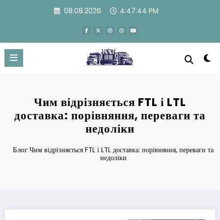
Перейти
08.08.2026
4:47:45 PM
к
содержимому
Чим відрізняється FTL і LTL
доставка: порівняння, переваги та
недоліки
Блог
Чим відрізняється FTL і LTL доставка: порівняння, переваги та
недоліки