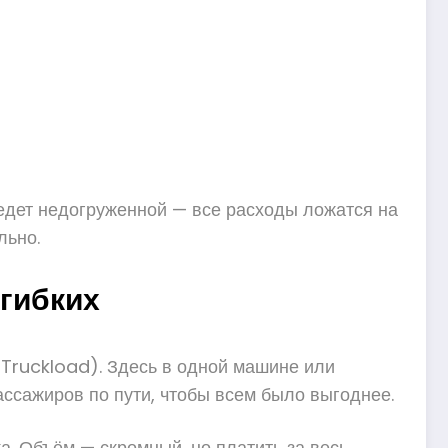
едет недогруженной — все расходы ложатся на
льно.
 гибких
 Truckload). Здесь в одной машине или
ассажиров по пути, чтобы всем было выгоднее.
. Объём — скромный, но платить за весь