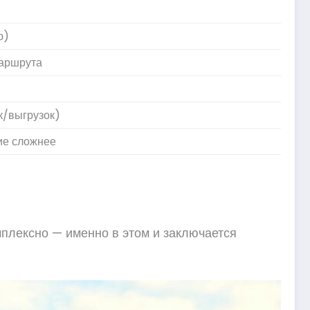
ю)
маршрута
к/выгрузок)
ие сложнее
и
мплексно — именно в этом и заключается