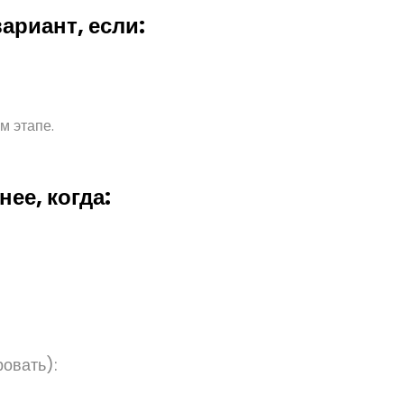
ариант, если:
м этапе.
ее, когда:
овать):